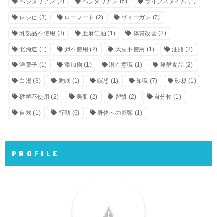
ベジタリアン
(2)
ベジタリアン
(5)
ライフスタイル
(1)
レシピ
(3)
ローフード
(2)
ヴィーガン
(7)
乳製品不使用
(3)
亜麻仁油
(1)
体質改善
(2)
北海道
(1)
卵不使用
(2)
大豆不使用
(1)
油脂
(2)
洋菓子
(1)
添加物
(1)
潜在意識
(1)
発酵食品
(2)
白湯
(3)
睡眠
(1)
瞑想
(1)
知識
(7)
砂糖
(1)
砂糖不使用
(2)
美肌
(2)
習慣
(2)
自分軸
(1)
自炊
(1)
行動
(6)
身体への影響
(1)
P R O F I L E