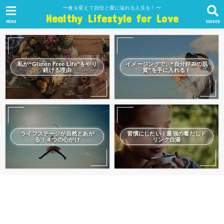
〜食を変えて自信と愛に溢れる人生を！〜
Healthy Lifestyle for Love
MENU
SEARCH
私が“Gluten Free Life”をやり
イメージングで、“自分好みの肌
続ける理由
質”を手に入れる！
ライフステージが自然とあが
習慣にしたい！最強の毒だしド
る！４つの心がけ
リンク白湯