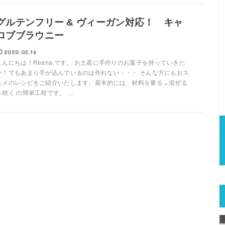
グルテンフリー & ヴィーガン対応！ キャ
ロブブラウニー
2020.02.16
こんにちは！Reana です。 お土産に手作りのお菓子を持っていきた
い！でもあまり手が込んでいるのは作れない・・・ そんな方にもおス
スメのレシピをご紹介いたします。基本的には、材料を量る→混ぜる
→焼く の簡単工程です。 …