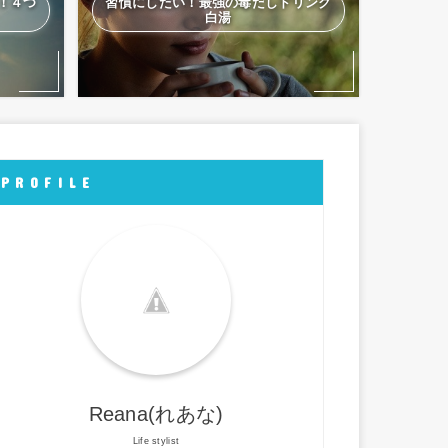
！４つ
習慣にしたい！最強の毒だしドリンク
白湯
P R O F I L E
Reana(れあな)
Life stylist