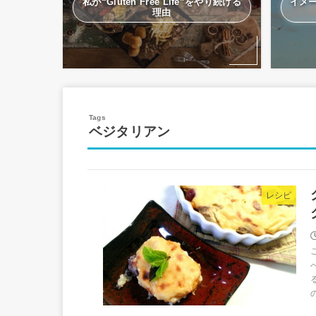
私が“Gluten Free Life”をやり続ける
イメ
理由
ベジタリアン
レシピ