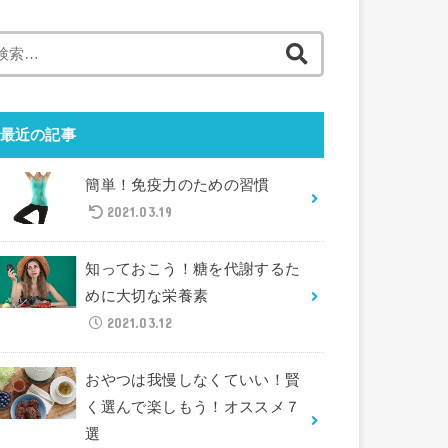
検
索
:
最近の記事
簡単！免疫力のための習慣
2021.03.19
知っておこう！糖を代謝するた
めに大切な栄養素
2021.03.12
おやつは我慢しなくていい！賢
く選んで楽しもう！オススメ７
選