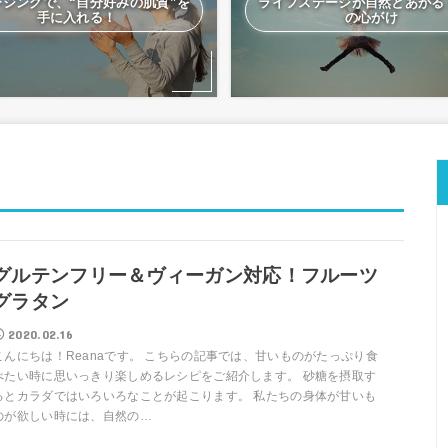
ージングで、“自分好みの肌質”を
ライフステージが自然とあがる
手に入れる！
の心がけ
グルテンフリー＆ヴィーガン対応！フルーツ
グラタン
2020.02.16
こんにちは！Reanaです。 こちらの記事では、甘いものがたっぷり食
べたい時に思いっきり楽しめるレシピをご紹介します。 砂糖を摂取す
るとカラダではいろいろなことが起こります。 私たちの身体が甘いも
のが欲しい時には、自然の…