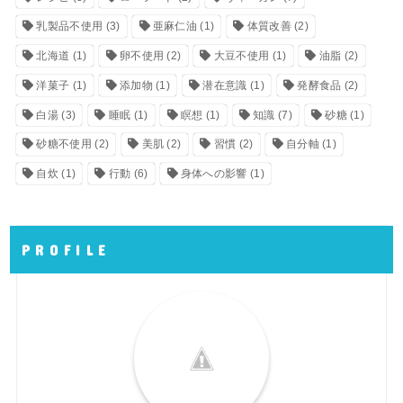
乳製品不使用
(3)
亜麻仁油
(1)
体質改善
(2)
北海道
(1)
卵不使用
(2)
大豆不使用
(1)
油脂
(2)
洋菓子
(1)
添加物
(1)
潜在意識
(1)
発酵食品
(2)
白湯
(3)
睡眠
(1)
瞑想
(1)
知識
(7)
砂糖
(1)
砂糖不使用
(2)
美肌
(2)
習慣
(2)
自分軸
(1)
自炊
(1)
行動
(6)
身体への影響
(1)
P R O F I L E