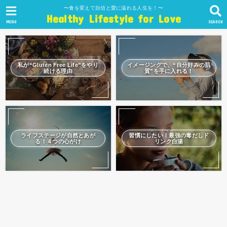
〜食を変えて自信と愛に溢れる人生を！〜
Healthy Lifestyle for Love
MENU
SEARCH
私が“Gluten Free Life”をやり
イメージングで、“自分好みの肌
続ける理由
質”を手に入れる！
ライフステージが自然とあが
習慣にしたい！最強の毒だしド
る！４つの心がけ
リンク白湯