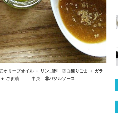
②
オリーブオイル ＋ リンゴ酢
③
白練りごま ＋ ガラ
麹 ＋ ごま油
中央
⑥バジルソース