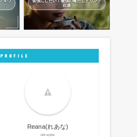
！４つ
習慣にしたい！最強の毒だしドリンク
白湯
P R O F I L E
Reana(れあな)
Life stylist