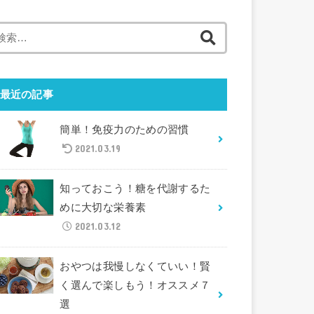
検
索
:
最近の記事
簡単！免疫力のための習慣
2021.03.19
知っておこう！糖を代謝するた
めに大切な栄養素
2021.03.12
おやつは我慢しなくていい！賢
く選んで楽しもう！オススメ７
選