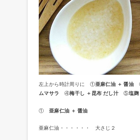
左上から時計周りに
①
亜麻仁油 ＋ 醤油
ムマサラ
④
梅干し ＋昆布 だし汁
⑤
塩
①
亜麻仁油 ＋ 醤油
亜麻仁油・・・・・・ 大さじ２