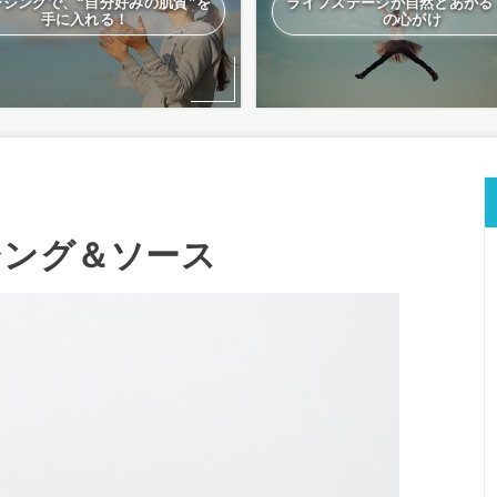
ージングで、“自分好みの肌質”を
ライフステージが自然とあがる
手に入れる！
の心がけ
シング＆ソース